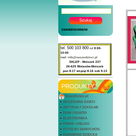
zaawansowane
tel. 500 103 800
od
8:00-
10:00
mail:
info@naszedzieci.pl
SKLEP - Mniszek 237
26-625 Wolanów-Mniszek
pon 8-17 wt-piąt 8-16 sob 9-13
PRODUKTY
NaszeDzieci.pl
AKCESORIA DZIECI
ARTYKUŁY SZKOLNE
DOM i OGRÓD
ELEKTRONIKA
FIRMA i USŁUGI
FOTELIKI SAMOCHOD.
KARMIENIE DZIECKA