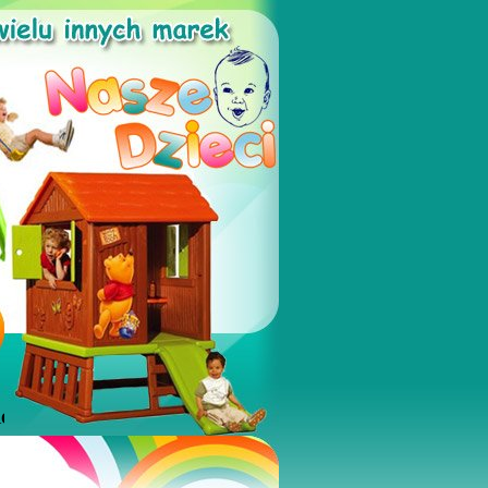
 PRZEDSZKOLA, PLACE ZABAW, SALE ZABAW, KLUBY MALUSZK