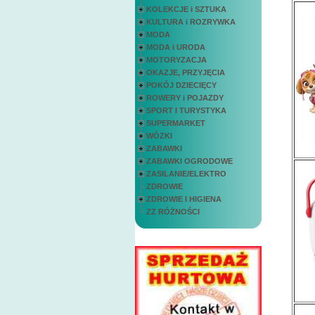
KOLEKCJE i SZTUKA
KULTURA i ROZRYWKA
MODA
MODA i URODA
MOTORYZACJA
OKAZJE, PRZYJĘCIA
POKÓJ DZIECIĘCY
ROWERY i POJAZDY
SPORT I TURYSTYKA
SUPERMARKET
WÓZKI
ZABAWKI
ZABAWKI OGRODOWE
ZASILANIE/ELEKTRO
ZDROWIE
ZDROWIE I HIGIENA
ZZ RÓŻNOŚCI