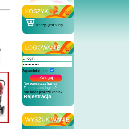
KOSZYK
Koszyk jest pusty
LOGOWANIE
Zapamiętaj mnie
Nie pamiętasz hasła?
Zapomniałeś loginu?
Nie masz jeszcze konta?
Rejestracja
WYSZUKIWANIE