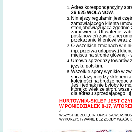
Adres korespondencyjny spr
26-625 WOLANÓW.
Niniejszy regulamin jest częś
zamawiającego klienta umowy
stron obowiązująca zgodnie 
zamówienia. Utrwalenie, zabe
postanowień zawieranej umo
przekazanie klientowi wraz 
O wszelkich zmianach w nin
(np. przerwa urlopowa) klien
miejscu na stronie głównej - 
Umowa sprzedaży towarów za
języku polskim.
Wszelkie spory wynikłe w z
sprzedaży między sklepem a
kolejności na drodze negocja
Jeśli jednak nie byłoby to mo
którejkolwiek ze stron, wsze
dla adresu sprzedającego , t
HURTOWNIA-SKLEP JEST CZ
W PONIEDZIAŁEK 8-17, WTOREK
Â
WSZYSTKIE ZDJĘCIA I OPISY SĄ WŁASNOŚ
WYKORZYSTYWANIE BEZ ZGODY WŁAŚCICI