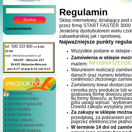
Regulamin
Sklep internetowy, działający po
przez firmę START FASTER 300
zaawansowane
Jesteśmy dystrybutorem wielu czo
zabawkarskiej jak i sportowej.
Najważniejsze punkty regul
tel. 500 103 800
od
8:00-
Wszystkie podane w sklepie
10:00
mail:
info@naszedzieci.pl
Zamówienia w sklepie moż
SKLEP - Mniszek 237
INFO@NASZEDZIEC
mailem:
26-625 Wolanów-Mniszek
pon 8-17 wt-piąt 8-16 sob 9-13
Warunkiem realizacji zamów
danych oraz numeru telefonu
rzetelności złożonego zamów
PRODUKTY
Zamówiony towar dostarczamy
cennika przy produkcie lub 
NaszeDzieci.pl
gratisową formę dowozu prod
tej formy dowozu, w formular
AKCESORIA DZIECI
polu uwagi wpisać "wybieram
ARTYKUŁY SZKOLNE
Dowód zakupu wysyłany jest 
DOM i OGRÓD
Za zakupy w sklepie można 
ELEKTRONIKA
przedpłatą, za pobraniem prz
FIRMA i USŁUGI
poprzez elektroniczne płatnoś
FOTELIKI SAMOCHOD.
W terminie 14 dni od zamów
KARMIENIE DZIECKA