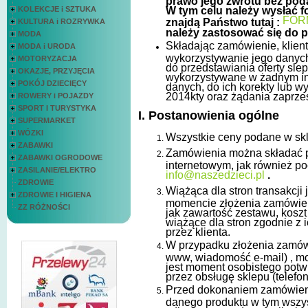
prawo jego zwrotu bez pod
KOLEKCJE i SZTUKA
W tym celu należy wysłać f
FOR
znajdą Państwo tutaj :
KULTURA i ROZRYWKA
należy zastosować się do pk
MODA
Składając zamówienie, klien
MODA i URODA
wykorzystywanie jego danych
MOTORYZACJA
do przedstawiania oferty sle
OKAZJE, PRZYJĘCIA
wykorzystywane w żadnym in
POKÓJ DZIECIĘCY
danych, do ich korekty lub w
2014kty oraz żądania zaprze
ROWERY i POJAZDY
SPORT I TURYSTYKA
I. Postanowienia ogólne
SUPERMARKET
WÓZKI
Wszystkie ceny podane w skl
ZABAWKI
Zamówienia można składać p
ZABAWKI OGRODOWE
internetowym, jak również po
ZASILANIE/ELEKTRO
info@naszedzieci.pl
.
ZDROWIE
Wiążąca dla stron transakcji
ZDROWIE I HIGIENA
momencie złożenia zamówieni
ZZ RÓŻNOŚCI
jak zawartość zestawu, koszt
wiążące dla stron zgodnie z 
przez klienta.
W przypadku złożenia zamówi
www, wiadomość e-mail) , m
jest moment osobistego potwi
przez obsługę sklepu (telefon
Przed dokonaniem zamówieni
danego produktu w tym wszyst