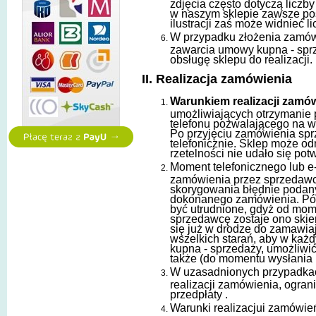
zdjęcia często dotyczą liczby
w naszym sklepie zawsze pos
ilustracji zaś może widnieć 
W przypadku złożenia zamówi
zawarcia umowy kupna - sprz
obsługę sklepu do realizacji.
II. Realizacja zamówienia
Warunkiem realizacji zamó
umożliwiających otrzymanie 
telefonu pozwalającego na w
Po przyjęciu zamówienia sprz
telefonicznie. Sklep może od
rzetelności nie udało się potw
Moment telefonicznego lub e
zamówienia przez sprzedawcę
skorygowania błędnie podan
dokonanego zamówienia. Pó
być utrudnione, gdyż od mo
sprzedawcę zostaje ono skie
się już w drodze do zamawia
wszelkich starań, aby w ka
kupna - sprzedaży, umożliw
także (do momentu wysłania 
W uzasadnionych przypadkac
realizacji zamówienia, ogran
przedpłaty .
Warunki realizacjui zamówie