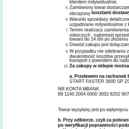
klientem indywidualnie.
Zamówiony towar dostarczamy
kosztami dostaw
obciążany
Warunki sprzedaży detaliczne
uzgadniane indywidualnie z 
Termin realizacji zamówieni
roboczych , natomiast sprze
towaru do 14 dni po złożeni
Dowód zakupu jest dołączany
W przypadku nie odebrania
dwukrotność kosztów przesyłk
transport z powrotem do nad
Za zakupy w sklepie można
a. Przelewem na rachunek
START FASTER 3000 SP Z
NR KONTA MBANK
89 1140 2004 0000 3002 8202 90
Towar wysyłany jest po wpłynięciu
b. Przy odbiorze, czyli za pobra
po weryfikacji poprawności po