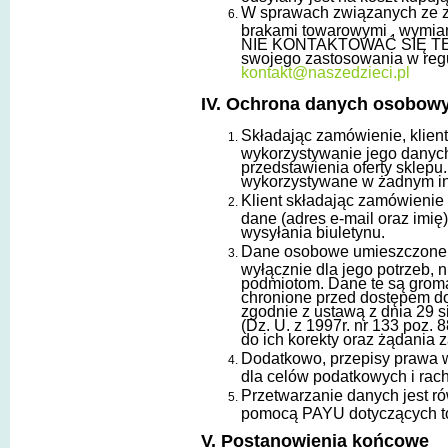
W sprawach związanych ze z
brakami towarowymi , wymia
NIE KONTAKTOWAĆ SIĘ TELE
swojego zastosowania w regu
kontakt@naszedzieci.pl
IV. Ochrona danych osobow
Składając zamówienie, klien
wykorzystywanie jego danych
przedstawienia oferty sklepu
wykorzystywane w żadnym in
Klient składając zamówienie 
dane (adres e-mail oraz imi
wysyłania biuletynu.
Dane osobowe umieszczone w
wyłącznie dla jego potrzeb, 
podmiotom. Dane te są groma
chronione przed dostępem do
zgodnie z ustawą z dnia 29 
(Dz. U. z 1997r. nr 133 poz.
do ich korekty oraz żądania 
Dodatkowo, przepisy prawa 
dla celów podatkowych i ra
Przetwarzanie danych jest r
pomocą PAYU dotyczących t
V. Postanowienia końcowe