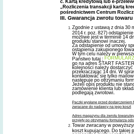
c. Kartą kredytową lub e-przele
„Rozliczenia transakcji kartą k
pośrednictwem Centrum Rozlicz
III. Gwarancja zwrotu towaru
Zgodnie z ustawą z dnia 30 
2014 r. poz. 827) odstąpien
możliwe jest w terminie 14 d
produktu stanowi inaczej.
Za odstapienie od umowy spr
ostąpienia zakupionego towar
W tym celu należy w pierwsze
FORMULARZ
Państwo tutaj :
go na adres START FASTER 
kolejności należy dostarczyć
przekraczając 14 dni. W spr
kontaktować się tylko mailo
następuje po otrzymaniu for
Jeżeli opis produktu nie stan
zamówienie klienta lub skład
podlegają zwrotowi.
Paczki wysłane przed dostarczeniem 
zwracane do nadawcy na jego koszt
Adres magazynu dla zwrotu towaru/wym
przyjęty po otrzymaniu formularza od
Towar zwracany w powyższym 
koszt kupującego. Do takiej 