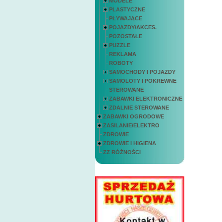
MODELE
PLASTYCZNE
PŁYWAJĄCE
POJAZDY/AKCES.
POZOSTAŁE
PUZZLE
REKLAMA
ROBOTY
SAMOCHODY I POJAZDY
SAMOLOTY I POKREWNE
STEROWANE
ZABAWKI ELEKTRONICZNE
ZDALNIE STEROWANE
ZABAWKI OGRODOWE
ZASILANIE/ELEKTRO
ZDROWIE
ZDROWIE I HIGIENA
ZZ RÓŻNOŚCI