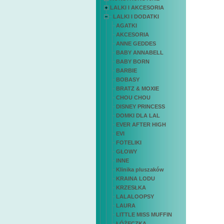
LALKI I AKCESORIA
LALKI I DODATKI
AGATKI
AKCESORIA
ANNE GEDDES
BABY ANNABELL
BABY BORN
BARBIE
BOBASY
BRATZ & MOXIE
CHOU CHOU
DISNEY PRINCESS
DOMKI DLA LAL
EVER AFTER HIGH
EVI
FOTELIKI
GŁOWY
INNE
Klinika pluszaków
KRAINA LODU
KRZESŁKA
LALALOOPSY
LAURA
LITTLE MISS MUFFIN
ŁÓŻECZKA