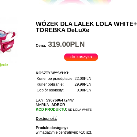
WÓZEK DLA LALEK LOLA WHITE+
TOREBKA DeLuXe
319.00PLN
Cena:
jęcie
KOSZTY WYSYŁKI
:
Kurier po przedpłacie:
22.00PLN
Kurier pobranie:
29.99PLN
Odbiór osobisty:
0.00PLN
EAN :
5907696472447
MARKA :
ADBOR
KOD PRODUKTU
:
ND-LOLA WHITE
Dostępność
Produkt dostępny:
w magazynie centralnym: >10 szt.