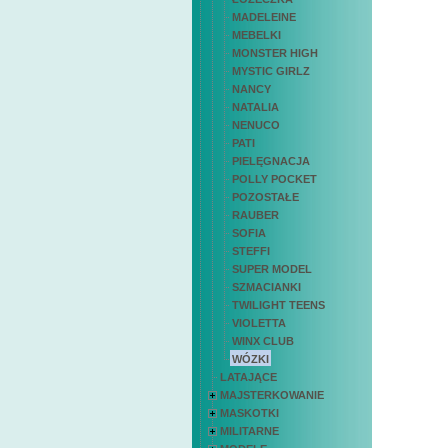
MADELEINE
MEBELKI
MONSTER HIGH
MYSTIC GIRLZ
NANCY
NATALIA
NENUCO
PATI
PIELĘGNACJA
POLLY POCKET
POZOSTAŁE
RAUBER
SOFIA
STEFFI
SUPER MODEL
SZMACIANKI
TWILIGHT TEENS
VIOLETTA
WINX CLUB
WÓZKI
LATAJĄCE
MAJSTERKOWANIE
MASKOTKI
MILITARNE