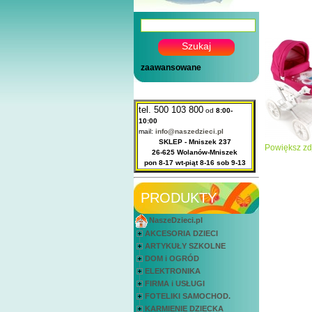
zaawansowane
tel. 500 103 800
od
8:00-
10:00
mail:
info@naszedzieci.pl
SKLEP - Mniszek 237
Powiększ zd
26-625 Wolanów-Mniszek
pon 8-17 wt-piąt 8-16 sob 9-13
PRODUKTY
NaszeDzieci.pl
AKCESORIA DZIECI
ARTYKUŁY SZKOLNE
DOM i OGRÓD
ELEKTRONIKA
FIRMA i USŁUGI
FOTELIKI SAMOCHOD.
KARMIENIE DZIECKA