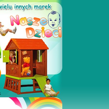
SZKOLA, PLACE ZABAW, SALE ZABAW, KLUBY MALUSZKA, OGR