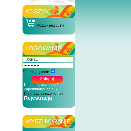
KOSZYK
Koszyk jest pusty
LOGOWANIE
Zapamiętaj mnie
Nie pamiętasz hasła?
Zapomniałeś loginu?
Nie masz jeszcze konta?
Rejestracja
WYSZUKIWANIE