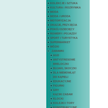
KOLEKCJE i SZTUKA
KULTURA i ROZRYWKA
MODA
MODA i URODA
MOTORYZACJA
OKAZJE, PRZYJĘCIA
POKÓJ DZIECIĘCY
ROWERY i POJAZDY
SPORT I TURYSTYKA
SUPERMARKET
WÓZKI
ZABAWKI
AGD
ANTYSTRESOWE
BRELOCZKI
BUJAKI, SKOCZKI
DLA NIEMOWLĄT
DO KĄPIELI
EDUKACYJNE
FIGURKI
GRY
KĄCIKI ZABAW
KLOCKI
KOLEJKI I TORY
KONSTRUKCYJNE