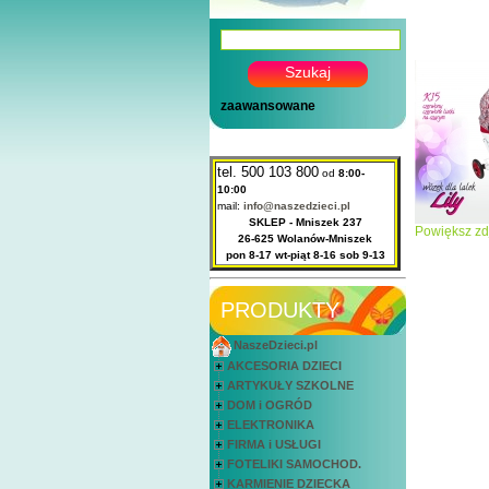
zaawansowane
tel. 500 103 800
od
8:00-
10:00
mail:
info@naszedzieci.pl
SKLEP - Mniszek 237
Powiększ zd
26-625 Wolanów-Mniszek
pon 8-17 wt-piąt 8-16 sob 9-13
PRODUKTY
NaszeDzieci.pl
AKCESORIA DZIECI
ARTYKUŁY SZKOLNE
DOM i OGRÓD
ELEKTRONIKA
FIRMA i USŁUGI
FOTELIKI SAMOCHOD.
KARMIENIE DZIECKA