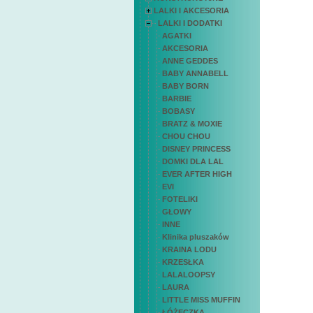
LALKI I AKCESORIA
LALKI I DODATKI
AGATKI
AKCESORIA
ANNE GEDDES
BABY ANNABELL
BABY BORN
BARBIE
BOBASY
BRATZ & MOXIE
CHOU CHOU
DISNEY PRINCESS
DOMKI DLA LAL
EVER AFTER HIGH
EVI
FOTELIKI
GŁOWY
INNE
Klinika pluszaków
KRAINA LODU
KRZESŁKA
LALALOOPSY
LAURA
LITTLE MISS MUFFIN
ŁÓŻECZKA