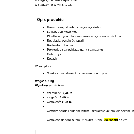
w magazynie centralnym: 1 szt.
w magazynie w MNS: 1 szt.
TEN PRODUKT DOSTARCZYMY NA NASTEPNY DZIEN ROBOCZY
Opis produktu
Nowoczesny, składany, krzyżowy stelaż
Lekkie, piankowe koła
Plastikowa gondola z możliwością wypięcia ze stelaża
Regulacja wysokości rączki
Rozkładana budka
Pokrowiec na nóżki zapinany na magnes
Materacyk
Koszyk
W komplecie:
Torebka z możliwością zawieszenia na rączce
Waga: 5,2 kg
Wymiary po złożeniu:
szerokość:
0,45 m
długość:
0,60 m
wysokość:
0,25 m
wymiary gondoli długosc 59cm , szerokosc 30 cm, głębokosc 
wysokosc gondoli 50cm , z budka 77cm ,
do rączki
66 cm