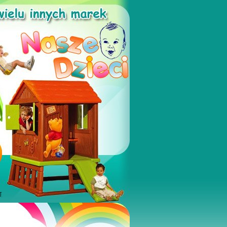
SZKOLA, PLACE ZABAW, SALE ZABAW, KLUBY MALUSZKA, OGRÓ