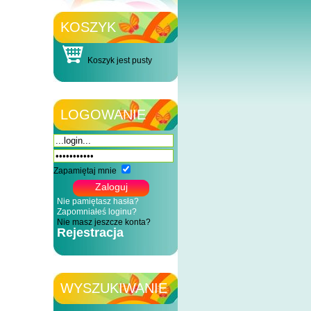
KOSZYK
Koszyk jest pusty
LOGOWANIE
Zapamiętaj mnie
Nie pamiętasz hasła?
Zapomniałeś loginu?
Nie masz jeszcze konta?
Rejestracja
WYSZUKIWANIE