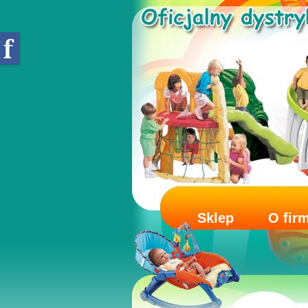
Sklep
O fir