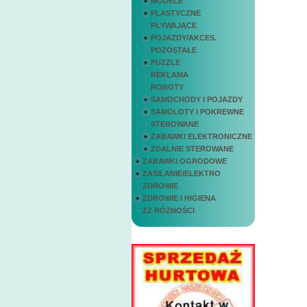
MODELE
PLASTYCZNE
PŁYWAJĄCE
POJAZDY/AKCES.
POZOSTAŁE
PUZZLE
REKLAMA
ROBOTY
SAMOCHODY I POJAZDY
SAMOLOTY I POKREWNE
STEROWANE
ZABAWKI ELEKTRONICZNE
ZDALNIE STEROWANE
ZABAWKI OGRODOWE
ZASILANIE/ELEKTRO
ZDROWIE
ZDROWIE I HIGIENA
ZZ RÓŻNOŚCI