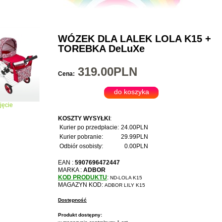
WÓZEK DLA LALEK LOLA K15 +
TOREBKA DeLuXe
319.00PLN
Cena:
jęcie
KOSZTY WYSYŁKI
:
Kurier po przedpłacie:
24.00PLN
Kurier pobranie:
29.99PLN
Odbiór osobisty:
0.00PLN
EAN :
5907696472447
MARKA :
ADBOR
KOD PRODUKTU
:
ND-LOLA K15
MAGAZYN KOD:
ADBOR LILY K15
Dostępność
Produkt dostępny: