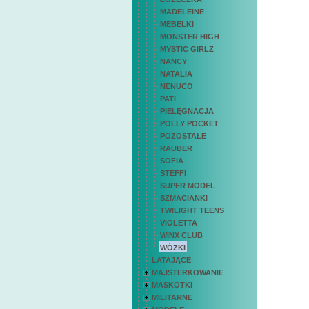
MADELEINE
MEBELKI
MONSTER HIGH
MYSTIC GIRLZ
NANCY
NATALIA
NENUCO
PATI
PIELĘGNACJA
POLLY POCKET
POZOSTAŁE
RAUBER
SOFIA
STEFFI
SUPER MODEL
SZMACIANKI
TWILIGHT TEENS
VIOLETTA
WINX CLUB
WÓZKI
LATAJĄCE
MAJSTERKOWANIE
MASKOTKI
MILITARNE