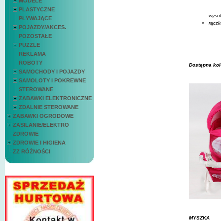
MODELE
PLASTYCZNE
wyso
PŁYWAJĄCE
rącz
POJAZDY/AKCES.
POZOSTAŁE
PUZZLE
REKLAMA
ROBOTY
Dostępna kol
SAMOCHODY I POJAZDY
SAMOLOTY I POKREWNE
STEROWANE
ZABAWKI ELEKTRONICZNE
ZDALNIE STEROWANE
ZABAWKI OGRODOWE
ZASILANIE/ELEKTRO
ZDROWIE
ZDROWIE I HIGIENA
ZZ RÓŻNOŚCI
MYSZKA