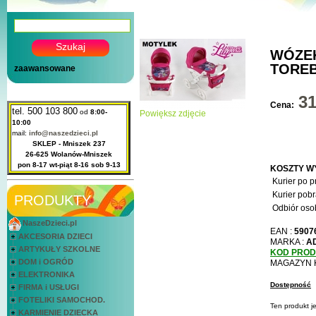
WÓZEK
TOREB
zaawansowane
3
Cena:
tel. 500 103 800
od
8:00-
Powiększ zdjęcie
10:00
mail:
info@naszedzieci.pl
SKLEP - Mniszek 237
26-625 Wolanów-Mniszek
pon 8-17 wt-piąt 8-16 sob 9-13
KOSZTY W
Kurier po p
Kurier pobr
PRODUKTY
Odbiór osob
NaszeDzieci.pl
EAN :
5907
AKCESORIA DZIECI
MARKA :
A
ARTYKUŁY SZKOLNE
KOD PRO
DOM i OGRÓD
MAGAZYN 
ELEKTRONIKA
Dostępność
FIRMA i USŁUGI
FOTELIKI SAMOCHOD.
Ten produkt j
KARMIENIE DZIECKA