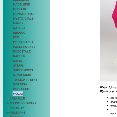
MADELEINE
MEBELKI
MONSTER HIGH
MYSTIC GIRLZ
NANCY
NATALIA
NENUCO
PATI
PIELĘGNACJA
POLLY POCKET
POZOSTAŁE
RAUBER
SOFIA
STEFFI
SUPER MODEL
SZMACIANKI
TWILIGHT TEENS
VIOLETTA
Waga: 5,2 kg
WINX CLUB
Wymiary po z
WÓZKI
szero
LATAJĄCE
długo
MAJSTERKOWANIE
wyso
MASKOTKI
MILITARNE
wymia