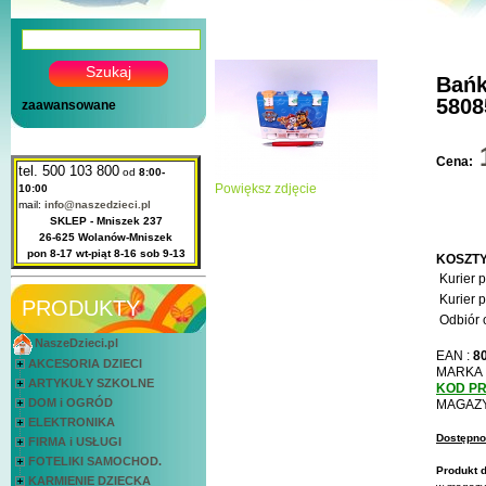
Bańk
5808
zaawansowane
Cena:
tel. 500 103 800
od
8:00-
Powiększ zdjęcie
10:00
mail:
info@naszedzieci.pl
SKLEP - Mniszek 237
26-625 Wolanów-Mniszek
pon 8-17 wt-piąt 8-16 sob 9-13
KOSZTY
Kurier 
Kurier 
PRODUKTY
Odbiór 
NaszeDzieci.pl
EAN :
8
AKCESORIA DZIECI
MARKA 
ARTYKUŁY SZKOLNE
KOD P
DOM i OGRÓD
MAGAZ
ELEKTRONIKA
Dostępn
FIRMA i USŁUGI
FOTELIKI SAMOCHOD.
Produkt 
KARMIENIE DZIECKA