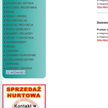
w magazyn
KOLEKCJE i SZTUKA
w magazyn
KULTURA i ROZRYWKA
MODA
MODA i URODA
MOTORYZACJA
Dostępn
OKAZJE, PRZYJĘCIA
POKÓJ DZIECIĘCY
Produkt 
w magazyn
ROWERY i POJAZDY
w magazyn
SPORT I TURYSTYKA
SUPERMARKET
WÓZKI
ZABAWKI
ZABAWKI OGRODOWE
ZASILANIE/ELEKTRO
ZDROWIE
ZDROWIE I HIGIENA
ZZ RÓŻNOŚCI