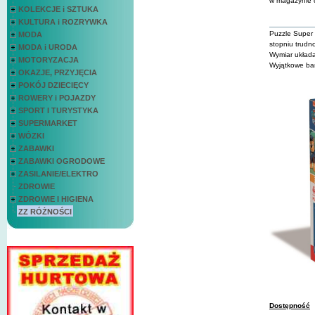
w magazynie c
KOLEKCJE i SZTUKA
KULTURA i ROZRYWKA
Puzzle Super 
MODA
stopniu trud
MODA i URODA
Wymiar układ
MOTORYZACJA
Wyjątkowe bar
OKAZJE, PRZYJĘCIA
POKÓJ DZIECIĘCY
ROWERY i POJAZDY
SPORT I TURYSTYKA
SUPERMARKET
WÓZKI
ZABAWKI
ZABAWKI OGRODOWE
ZASILANIE/ELEKTRO
ZDROWIE
ZDROWIE I HIGIENA
ZZ RÓŻNOŚCI
Dostępność