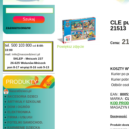
CLE pu
21513
zaawansowane
2
Cena:
tel. 500 103 800
od
8:00-
Powiększ zdjęcie
10:00
mail:
info@naszedzieci.pl
SKLEP - Mniszek 237
26-625 Wolanów-Mniszek
pon 8-17 wt-piąt 8-16 sob 9-13
KOSZTY W
Kurier po p
Kurier pobr
PRODUKTY
Odbiór osob
NaszeDzieci.pl
EAN :
8005
AKCESORIA DZIECI
MARKA :
C
ARTYKUŁY SZKOLNE
KOD PRO
DOM i OGRÓD
MAGAZYN 
ELEKTRONIKA
Dostępność
FIRMA i USŁUGI
FOTELIKI SAMOCHOD.
Produkt dost
KARMIENIE DZIECKA