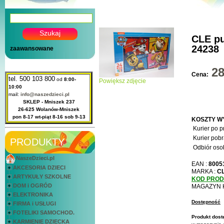
CLE pu
24238
zaawansowane
2
Cena:
tel. 500 103 800
od
8:00-
Powiększ zdjęcie
10:00
mail:
info@naszedzieci.pl
SKLEP - Mniszek 237
26-625 Wolanów-Mniszek
pon 8-17 wt-piąt 8-16 sob 9-13
KOSZTY W
Kurier po p
Kurier pobr
PRODUKTY
Odbiór osob
NaszeDzieci.pl
EAN :
8005
AKCESORIA DZIECI
MARKA :
C
ARTYKUŁY SZKOLNE
KOD PRO
DOM i OGRÓD
MAGAZYN 
ELEKTRONIKA
Dostępność
FIRMA i USŁUGI
FOTELIKI SAMOCHOD.
Produkt dost
KARMIENIE DZIECKA