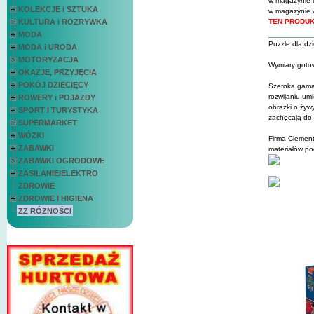
w magazynie c
KOLEKCJE i SZTUKA
w magazynie 
KULTURA i ROZRYWKA
MODA
Puzzle dla dz
MODA i URODA
MOTORYZACJA
Wymiary gotow
OKAZJE, PRZYJĘCIA
POKÓJ DZIECIĘCY
Szeroka gama 
rozwijaniu umi
ROWERY i POJAZDY
obrazki o żywy
SPORT I TURYSTYKA
zachęcają do z
SUPERMARKET
WÓZKI
Firma Clement
ZABAWKI
materiałów po
ZABAWKI OGRODOWE
ZASILANIE/ELEKTRO
ZDROWIE
ZDROWIE I HIGIENA
ZZ RÓŻNOŚCI