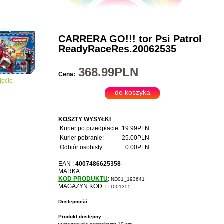
CARRERA GO!!! tor Psi Patrol
ReadyRaceRes.20062535
368.99PLN
Cena:
jęcie
KOSZTY WYSYŁKI
:
Kurier po przedpłacie:
19.99PLN
Kurier pobranie:
25.00PLN
Odbiór osobisty:
0.00PLN
EAN :
4007486625358
MARKA :
KOD PRODUKTU
:
ND01_193641
MAGAZYN KOD:
LIT001355
Dostępność
Produkt dostępny: