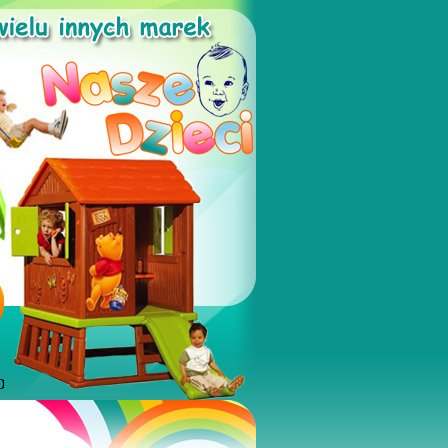
 PRZEDSZKOLA, PLACE ZABAW, SALE ZABAW, KLUBY MALUSZK