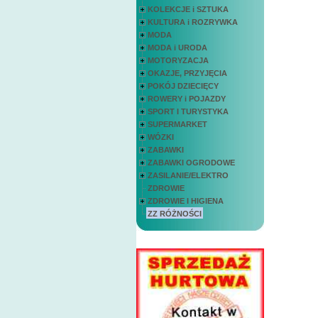
KOLEKCJE i SZTUKA
KULTURA i ROZRYWKA
MODA
MODA i URODA
MOTORYZACJA
OKAZJE, PRZYJĘCIA
POKÓJ DZIECIĘCY
ROWERY i POJAZDY
SPORT I TURYSTYKA
SUPERMARKET
WÓZKI
ZABAWKI
ZABAWKI OGRODOWE
ZASILANIE/ELEKTRO
ZDROWIE
ZDROWIE I HIGIENA
ZZ RÓŻNOŚCI