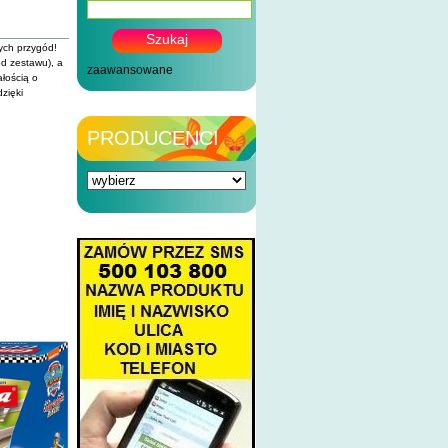
ych przygód!
od zestawu), a
zaawansowane
łością o
zięki
PRODUCENCI