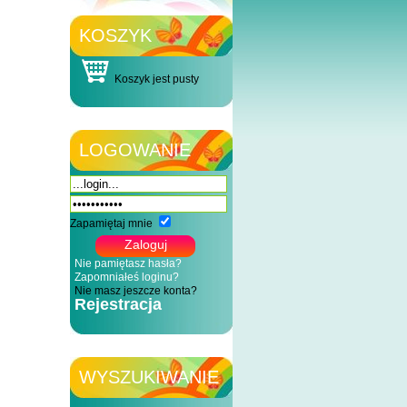
KOSZYK
Koszyk jest pusty
LOGOWANIE
Zapamiętaj mnie
Nie pamiętasz hasła?
Zapomniałeś loginu?
Nie masz jeszcze konta?
Rejestracja
WYSZUKIWANIE