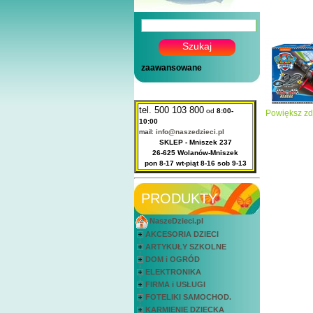
zaawansowane
tel. 500 103 800
od
8:00-
Powiększ zd
10:00
mail:
info@naszedzieci.pl
SKLEP - Mniszek 237
26-625 Wolanów-Mniszek
pon 8-17 wt-piąt 8-16 sob 9-13
PRODUKTY
NaszeDzieci.pl
AKCESORIA DZIECI
ARTYKUŁY SZKOLNE
DOM i OGRÓD
ELEKTRONIKA
FIRMA i USŁUGI
FOTELIKI SAMOCHOD.
KARMIENIE DZIECKA