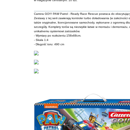
w magazynie centralnym: 10 szt.
Carrera GO!!! PAW Patrol - Ready Race Rescue powraca do ekscytując
Zestawy z tej serii zawierają kontroler turbo doładowania (w zależności 
także oryginalne, licencjonowane samochody, wykonane z ogromną dba
szczegóły. Komplety torów są niezwykle łatwe w montażu i demontażu, d
unikalnemu systemowi zatrzasków.
- Wymiary po rozłożeniu:158x68cm.
- Skala 1:4
- Długość toru: 490 cm